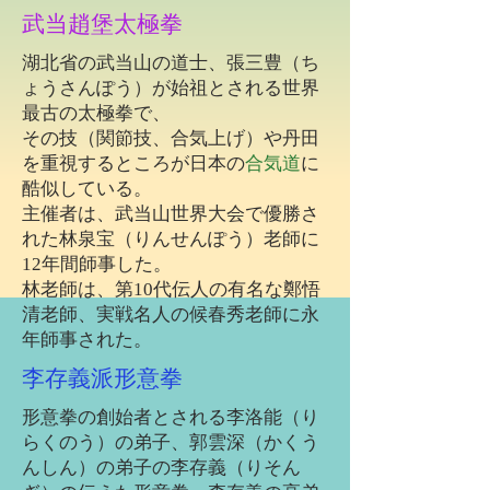
武当趙堡太極拳
​湖北省の武当山の道士、張三豊（ち
ょうさんぽう）が始祖とされる世界
最古の太極拳で、
その技（関節技、合気上げ）や丹田
を重視するところが日本の
合気道
に
酷似している。
主催者は、武当山世界大会で優勝さ
れた林泉宝（りんせんぽう）老師に
12年間師事した。
​林老師は、第10代伝人の有名な鄭悟
清老師、実戦名人の候春秀老師に永
年師事された。
李存義派形意拳
形意拳の創始者とされる李洛能（り
らくのう）の弟子、郭雲深（かくう
んしん）の弟子の李存義（りそん