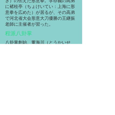
ぎ）の伝えた形意拳。李存義の高弟
に褚桂亭（ちょけいてい：上海に形
意拳を広めた）が居るが、その高弟
で河北省大会形意大刀優勝の王継振
老師に主催者が習った。
程派八卦掌
八卦掌創始、董海川（とうかいせ
ん）の高弟、程廷華（ていていか）
より伝承した八卦掌を
​林老師が杜今桂老師より直伝され
た。非常に実戦的だが、気功として
の健身効果も高い。
古流剣術
​鹿島の太刀・槍術は、国井善弥師
（中興の祖）より野口弘行先生に伝
わった円錐の太刀を特徴とする日本
最古級の武術で、体の重さで相手を
崩してしまう包容同化の剣・槍で