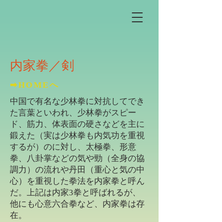
内家拳／剣
➡HOMEへ
中国で有名な少林拳に対抗してでき
た言葉といわれ、少林拳がスピー
ド、筋力、体表面の硬さなどを主に
鍛えた（実は少林拳も内気功を重視
するが）のに対し、太極拳、形意
拳、八卦掌などの気や勁（全身の協
調力）の流れや丹田（重心と気の中
心）を重視した拳法を内家拳と呼ん
だ。上記は内家3拳と呼ばれるが、
他にも心意六合拳など、内家拳は存
在。